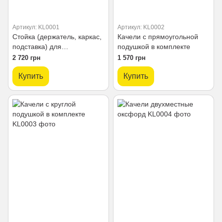
Артикул: KL0001
Артикул: KL0002
Стойка (держатель, каркас,
Качели с прямоугольной
подставка) для
подушкой в ​​комплекте
одноместной качели
2 720 грн
1 570 грн
Купить
Купить