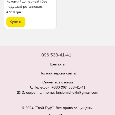
Кокон-яйцо черный (без
подушки) ротанговая
обмотка + паутинка
4 510 грн
Купить
096 538-41-41
Контакты
Полная версия сайта
Свяжитесь с нами
📞 Телефон: +380 (96) 538-41-41
📧 Электронная почта: krislomishokk@gmail.com
© 2024 "Твой Пуф". Все права защищены.