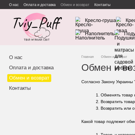
Перейти к основному контенту
О нас
Оплата и доставка
Обмен и возврат
Контакты
Кресло-груша
Кре
Наполнитель
Поду
О нас
Главная
Обмен и возврат
Обмен и во
Оплата и доставка
Обмен и возврат
Согласно Закону Украины 
Контакты
1. Обменять товар
2. Возвратить това
3. Возвратить или
Какой товар подлежит обм
1. Товар, у которого