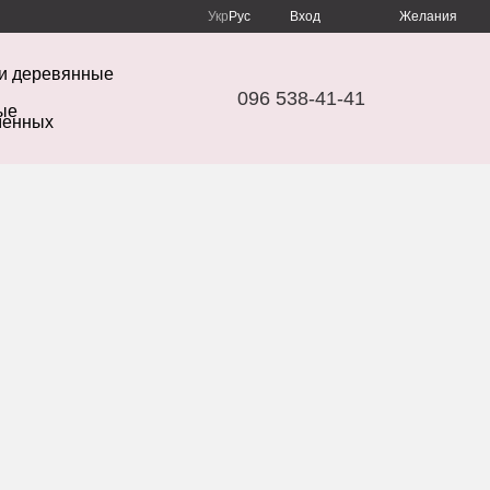
Укр
Рус
Вход
Желания
и деревянные
096 538-41-41
менных