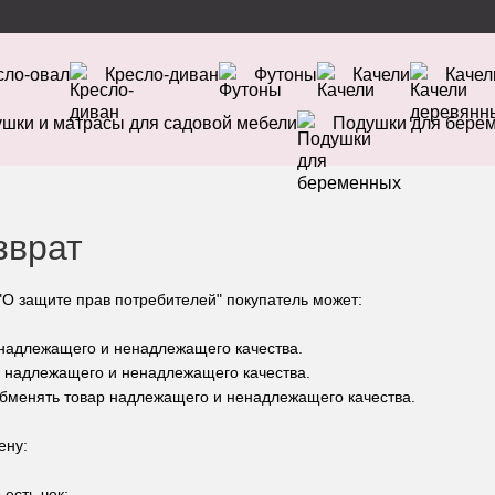
сло-овал
Кресло-диван
Футоны
Качели
Качел
шки и матрасы для садовой мебели
Подушки для бере
зврат
"О защите прав потребителей" покупатель может:
 надлежащего и ненадлежащего качества.
р надлежащего и ненадлежащего качества.
 обменять товар надлежащего и ненадлежащего качества.
ену:
 есть чек;