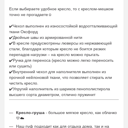
Если выбираете удобное кресло, то с креслом-мешком
точно не прогадаете☺️
✔️Чехол выполнен из износостойкой водоотталкивающей
ткани Оксфорд
✔️Двойные швы из армированной нити
✔️В кресле предусмотрены люверсы из нержавеющей
стали, благодаря которым кресло не боится резких
перепадов нагрузки – на кресло можно прыгать
✔️Ручка для переноса (кресло можно легко переносить
или сушить)
✔️Внутренний чехол для наполнителя выполнен из
прочной нейлоновой ткани, что позволяет стирать или
чистить кресло.
✔️Упругий наполнитель из шариков пенополистирола
высшего сорта диаметром, отлично пружинит
Кресло-груша
- большое мягкое кресло, как облачко
💛☁️
Наш пуф подходит как для отдыха дома, так и на