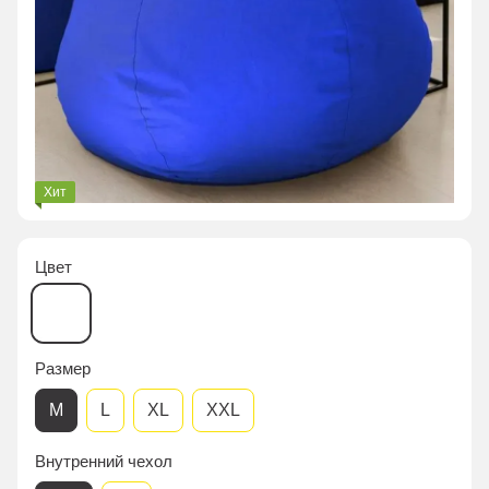
Хит
Цвет
Размер
M
L
XL
XXL
Внутренний чехол